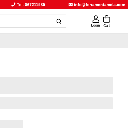
Tel. 067211585
info@ferramentamela.com
Login
Cart