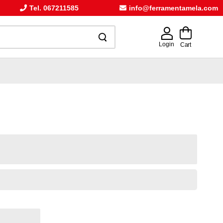
Tel. 067211585
info@ferramentamela.com
Login
Cart